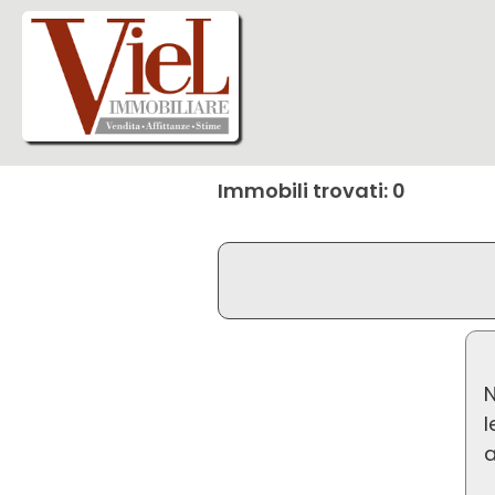
Immobili trovati: 0
N
l
a